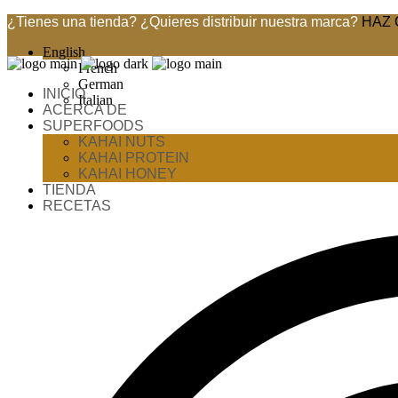
¿Tienes una tienda? ¿Quieres distribuir nuestra marca?
HAZ 
English
French
German
INICIO
Italian
ACERCA DE
SUPERFOODS
KAHAI NUTS
KAHAI PROTEIN
KAHAI HONEY
TIENDA
RECETAS