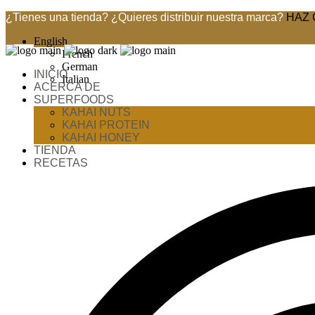
¿Tienes una tienda? ¿Quieres distribuir nuestra marca?
HAZ 
English
French
German
INICIO
Italian
ACERCA DE
SUPERFOODS
KAHAI NUTS
KAHAI PROTEIN
KAHAI HONEY
TIENDA
RECETAS