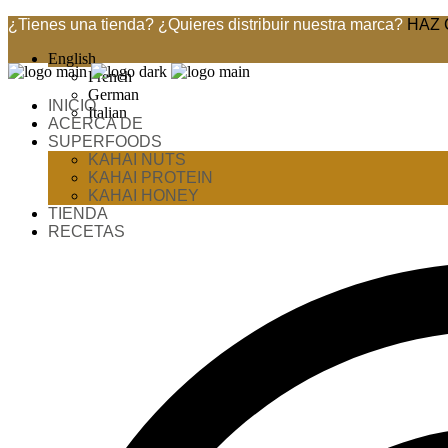
¿Tienes una tienda? ¿Quieres distribuir nuestra marca?
HAZ 
English
French
German
INICIO
Italian
ACERCA DE
SUPERFOODS
KAHAI NUTS
KAHAI PROTEIN
KAHAI HONEY
TIENDA
RECETAS