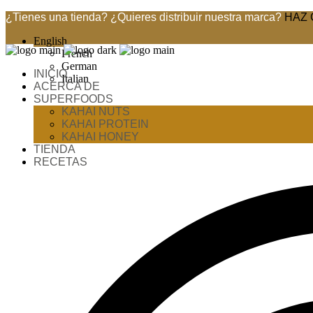
¿Tienes una tienda? ¿Quieres distribuir nuestra marca?
HAZ 
English
French
German
INICIO
Italian
ACERCA DE
SUPERFOODS
KAHAI NUTS
KAHAI PROTEIN
KAHAI HONEY
TIENDA
RECETAS