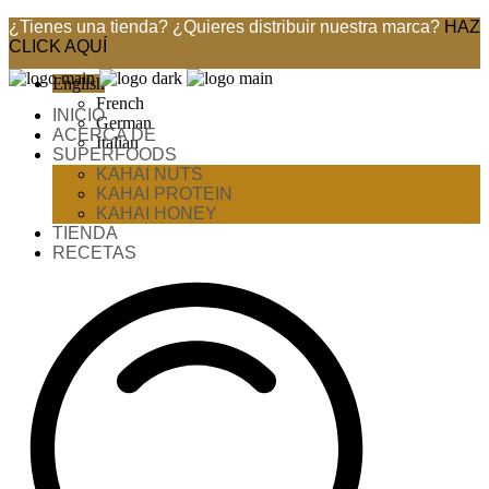
¿Tienes una tienda? ¿Quieres distribuir nuestra marca?
HAZ
CLICK AQUÍ
English
French
INICIO
German
ACERCA DE
Italian
SUPERFOODS
KAHAI NUTS
KAHAI PROTEIN
KAHAI HONEY
TIENDA
RECETAS