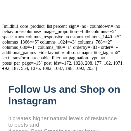
[mildhill_core_product_list percent_sign=»no» countdown=»no»
behavior=»columns» images_proportion=»full» columns=»5″
space=»no» columns_responsive=»custom» columns_1440=»5″
columns_1366=»5″ columns_1024=»3″ columns_768=»2″
columns_680=»1″ columns_480=»1″ orderby=»ID» order=»»
additional_params=»id» layout=»info-on-image» title_tag=»h6″
text_transform=»» enable_filter=»» pagination_type=»»
posts_per_page=»15″ post_ids=»172, 1028, 208, 177, 182, 1071,
192, 187, 554, 1076, 1082, 1087, 198, 1092, 203″]
Follow Us and Shop on
Instagram
It creates higher natural levels of resistance
to pests and