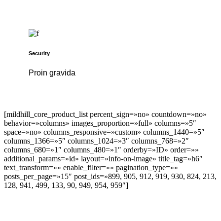
Security
Proin gravida
[mildhill_core_product_list percent_sign=»no» countdown=»no»
behavior=»columns» images_proportion=»full» columns=»5″
space=»no» columns_responsive=»custom» columns_1440=»5″
columns_1366=»5″ columns_1024=»3″ columns_768=»2″
columns_680=»1″ columns_480=»1″ orderby=»ID» order=»»
additional_params=»id» layout=»info-on-image» title_tag=»h6″
text_transform=»» enable_filter=»» pagination_type=»»
posts_per_page=»15″ post_ids=»899, 905, 912, 919, 930, 824, 213,
128, 941, 499, 133, 90, 949, 954, 959″]