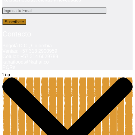
Suscríbete
Contacto
Bogotá D.C., Colombia
Ventas: +57 313 2900959
Celular: +57 314 6629789
kahaifoods@kahai.co
PQRs
Top